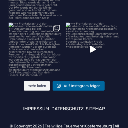
+++ Frontalcrash auf der
+++ Frontalcrash auf der
Höhenstraße am
...
Höhenstraße am
...
mehr laden
Auf Instagram folgen
IMPRESSUM
DATENSCHUTZ
SITEMAP
© Copyright 2026 |
Freiwillige Feuerwehr Klosterneuburg
| All